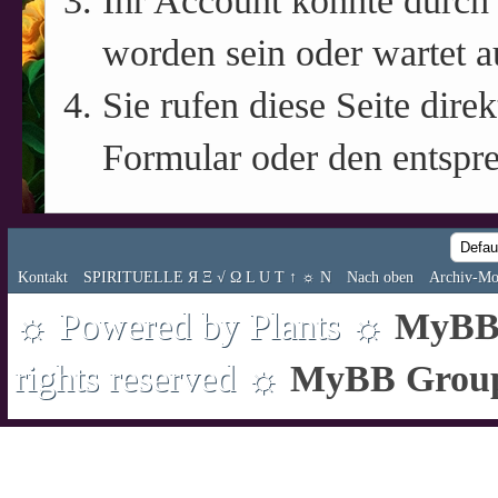
Ihr Account könnte durch 
worden sein oder wartet a
Sie rufen diese Seite direk
Formular oder den entspr
Kontakt
SPIRITUELLE Я Ξ √ Ω L U T ↑ ☼ N
Nach oben
Archiv-Mo
☼ Powered by Plants ☼
MyBB 
rights reserved ☼
MyBB Grou