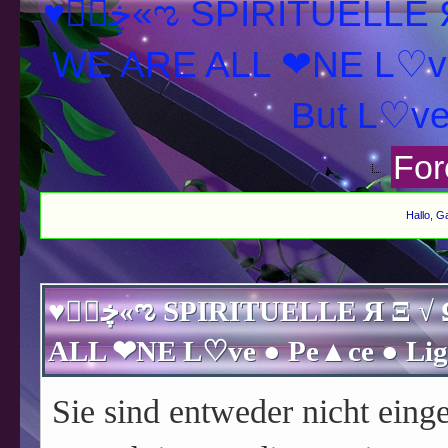
♥ڿڰۣ«ಌ SPIRITUELLE Я Ξ √ Ω L U T ↑ ☼ N - Forum -
WE ARE ALL ❤NE L♡ve
For
Hallo, G
♥ڿڰۣ«ಌ SPIRITUELLE Я Ξ √ Ω L U T ↑ ☼ N - Forum - WE ARE
Sie sind entweder nicht einge