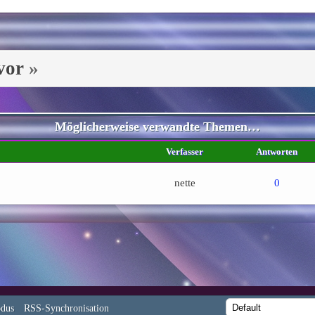
vor
»
Möglicherweise verwandte Themen…
Verfasser
Antworten
nette
0
dus
RSS-Synchronisation