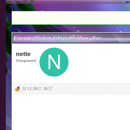
♥•
0 Bewertung(en) - 0 im Durchschnitt
1
2
3
4
5
Einen fröhlichen Jahresabschluss allen
nette
Unregistered
31.12.2017, 18:57