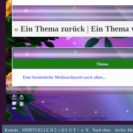
«
Ein Thema zurück
|
Ein Thema 
Thema
Eine besinnliche Weihnachtszeit euch allen...
Druckversion anzeigen
Thema abonnieren
Benutzer, die gerade dieses Thema anschauen: 1 Gast/Gäste
Kontakt
SPIRITUELLE Я Ξ √ Ω L U T ↑ ☼ N
Nach oben
Archiv-Mo