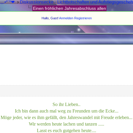
.,,.•*¨*❤
›
Diskussionsecke - Lichtbotschaften und Aufstiegsgesche
Einen fröhlichen Jahresabschluss allen
Hallo, Gast!
Anmelden
Registrieren
So ihr Lieben..
Ich bin dann auch mal weg zu Freunden um die Ecke...
Möge jeder, wie es ihm gefällt, den Jahreswandel mit Freude erleben...
Wir werden heute lachen und tanzen .....
Lasst es euch gutgehen heute....