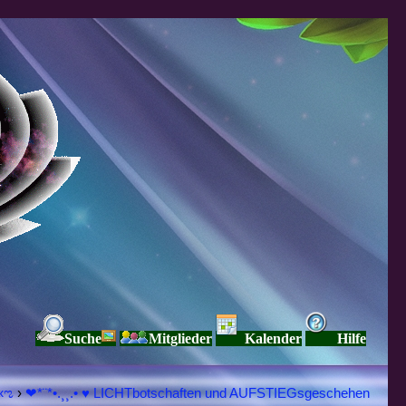
Suche
Mitglieder
Kalender
Hilfe
Я Ξ √ Ω L U T ↑ ☼ N - Forum - WE ARE ALL ❤NE L♡ve ● Pe▲ce ● Light☀ Nothing But L♡ve Here ♥ڿڰۣ«ಌ
›
❤*¨*•.¸¸.• ♥ LICHTbotschaften und AUFSTIEGsgeschehen