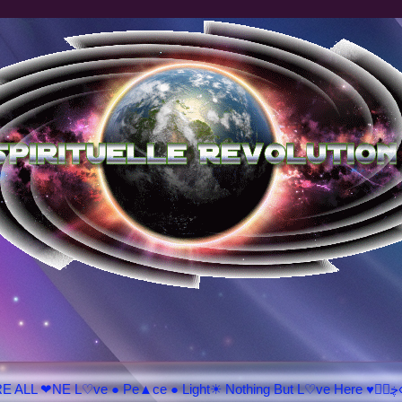
♥ڿڰۣ«ಌ SPIRITUELLE 