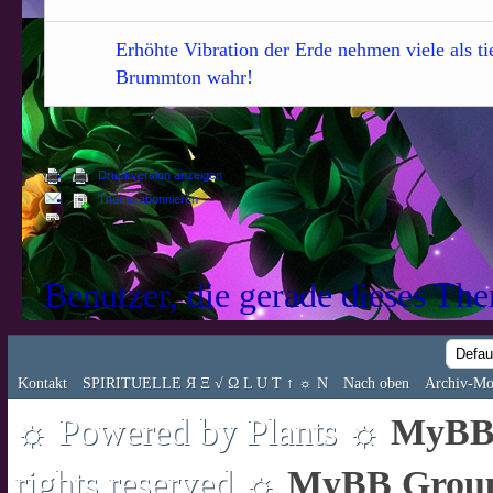
Erhöhte Vibration der Erde nehmen viele als ti
Brummton wahr!
Druckversion anzeigen
Thema abonnieren
Benutzer, die gerade dieses Th
Kontakt
SPIRITUELLE Я Ξ √ Ω L U T ↑ ☼ N
Nach oben
Archiv-Mo
☼ Powered by Plants ☼
MyBB 
rights reserved ☼
MyBB Grou