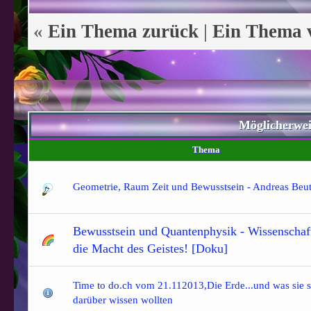
«
Ein Thema zurück
|
Ein Thema 
Möglicherwe
Thema
Geometrie, Raum Zeit und Bewusstsein - Andreas Beut
Bewusstsein und Quantenphysik - Wissenschaf
die Macht des Geistes! [Doku]
Time to do.ch vom 21.112013,Die Erde...und was sie
darüber wissen wollten