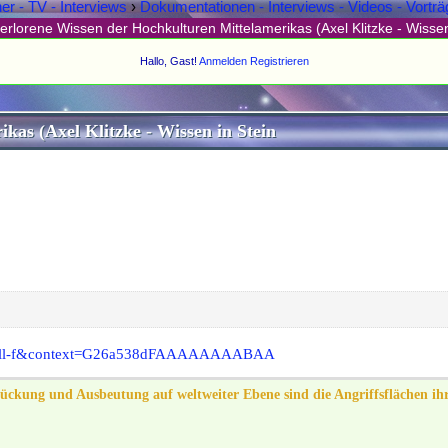
er - TV - Interviews
›
Dokumentationen - Interviews - Videos - Vorträ
erlorene Wissen der Hochkulturen Mittelamerikas (Axel Klitzke - Wissen
Hallo, Gast!
Anmelden
Registrieren
kas (Axel Klitzke - Wissen in Stein
g-all-f&context=G26a538dFAAAAAAAABAA
drückung und Ausbeutung auf weltweiter Ebene sind die Angriffsflächen i