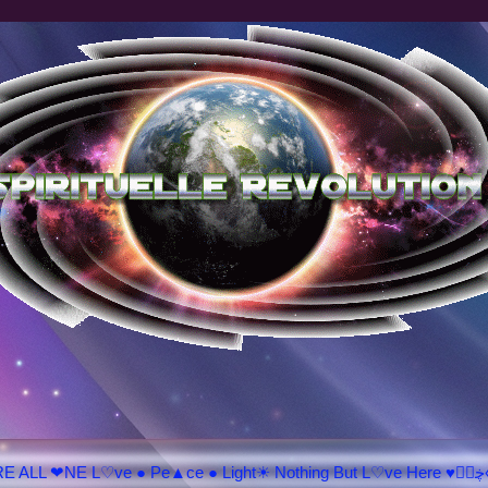
♥ڿڰۣ«ಌ SPIRITU