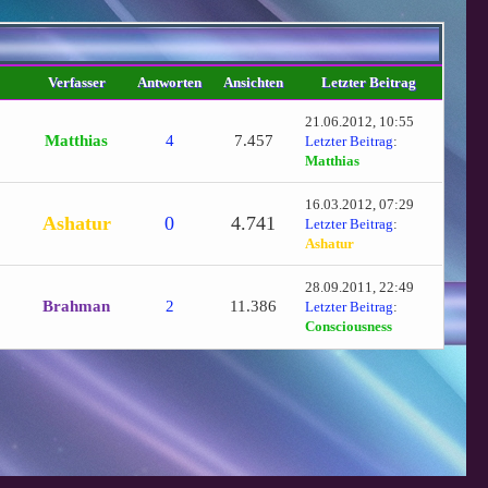
Verfasser
Antworten
Ansichten
Letzter Beitrag
21.06.2012, 10:55
Matthias
4
7.457
Letzter Beitrag
:
Matthias
16.03.2012, 07:29
Ashatur
0
4.741
Letzter Beitrag
:
Ashatur
28.09.2011, 22:49
Brahman
2
11.386
Letzter Beitrag
:
Consciousness