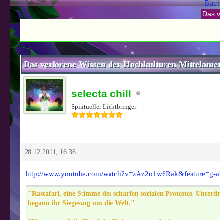
Büch
Das v
1 Bewertung(en) - 5 im Durchschnitt
1
2
3
4
5
Das verlorene Wissen der Hochkulturen Mittelameri
selecta chill
Spiritueller Lichtbringer
28.12.2011, 16:36
http://www.youtube.com/watch?v=zAz2o1w6Rak&feature=
"Rastafari, eine Stimme des scharfen sozialen Protestes. Unter
begann ihr Siegeszug um die Welt."