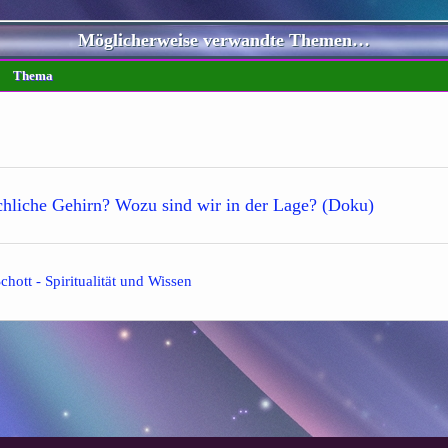
Möglicherweise verwandte Themen…
Thema
chliche Gehirn? Wozu sind wir in der Lage? (Doku)
ott - Spiritualität und Wissen