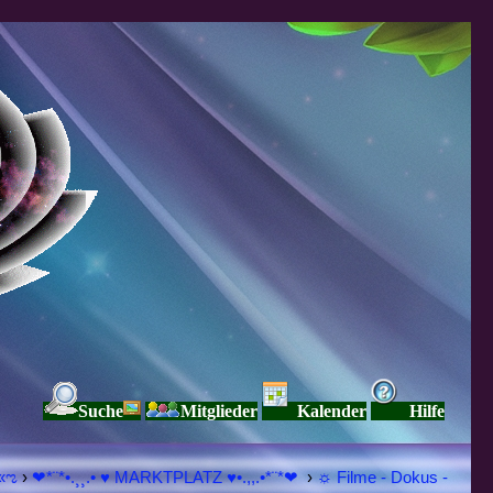
Suche
Mitglieder
Kalender
Hilfe
ELLE Я Ξ √ Ω L U T ↑ ☼ N - Forum - WE ARE ALL ❤NE L♡ve ● Pe▲ce ● Light☀ Nothing But L♡ve Here ♥ڿڰۣ«ಌ
›
❤*¨*•.¸¸.• ♥ MARKTPLATZ ♥•.,,.•*¨*❤
›
☼ Filme - Dokus -