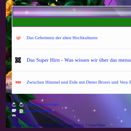
Das Geheimnis der alten Hochkulturen
Das Super Hirn - Was wissen wir über das mens
Zwischen Himmel und Erde mit Dieter Broers und Vera Sch
Druckversion anzeigen
Thema abonnieren
Benutzer, die gerade dieses Thema anschauen: 1 Gast/Gäste