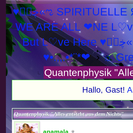
♥ڿڰۣ«ಌ SPIRITUELLE Я Ξ √ Ω L U T ↑ ☼ N - Forum -
WE ARE ALL ❤NE L♡ve
But L♡ve
♥•.,,.•*¨*❤
›
☼ Gre
Quantenphysik "Alle
Hallo, Gast!
A
schnitt
Quantenphysik "Alles entsteht aus dem Nichts"
anamala