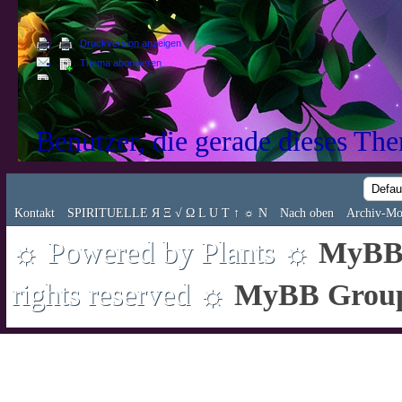
Druckversion anzeigen
Thema abonnieren
Benutzer, die gerade dieses Th
Kontakt
SPIRITUELLE Я Ξ √ Ω L U T ↑ ☼ N
Nach oben
Archiv-Mo
☼ Powered by Plants ☼
MyBB 
rights reserved ☼
MyBB Grou