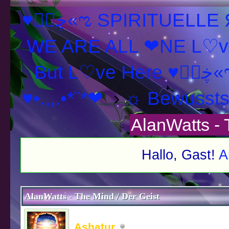
♥ڿڰۣ«ಌ SPIRITUELLE Я Ξ √ Ω L U T ↑ ☼ N - Forum -
WE ARE ALL ❤NE L♡ve
But L♡ve H
♥•.,,.•*¨*❤
›
☼ Bewusstse
AlanWatts - 
Hallo, Gast!
A
schnitt
AlanWatts - The Mind / Der Geist
Ashatur