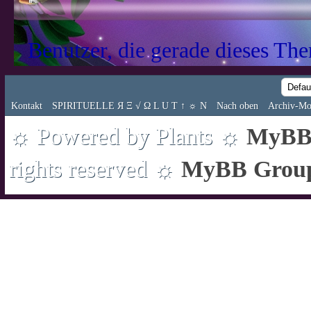
Benutzer, die gerade dieses Th
Kontakt
SPIRITUELLE Я Ξ √ Ω L U T ↑ ☼ N
Nach oben
Archiv-Mo
☼ Powered by Plants ☼
MyBB 
rights reserved ☼
MyBB Grou