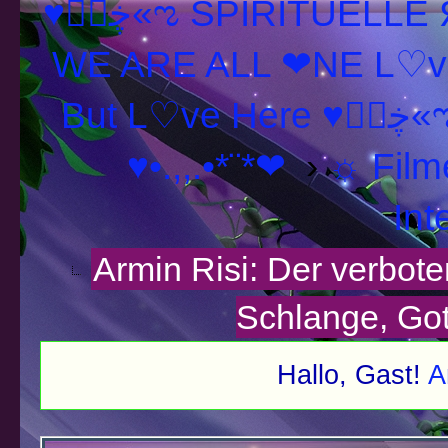
♥ڿڰۣ«ಌ SPIRITUELLE Я Ξ √ Ω L U T ↑ ☼ N - Forum -
WE ARE ALL ❤NE L♡ve
But L♡ve Her
♥•.,,.•*¨*❤
›
☼ Filme
Int
Armin Risi: Der verbot
Schlange, Go
Hallo, Gast!
A
schnitt