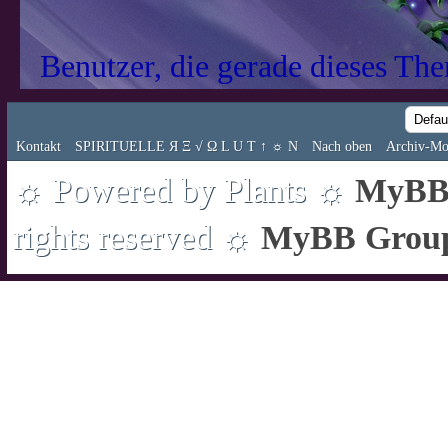
Benutzer, die gerade dieses Th
Kontakt
SPIRITUELLE Я Ξ √ Ω L U T ↑ ☼ N
Nach oben
Archiv-Mo
☼ Powered by Plants ☼
MyBB 
rights reserved ☼
MyBB Grou