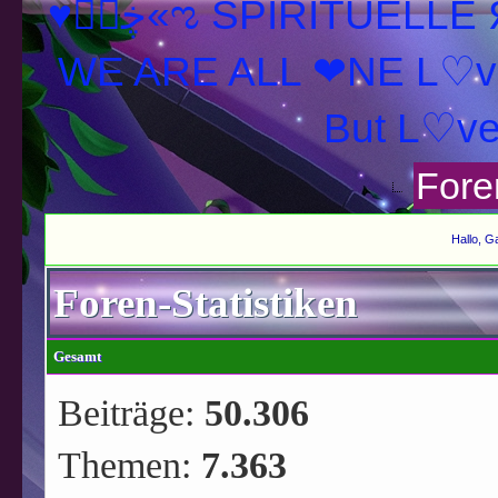
♥ڿڰۣ«ಌ SPIRITUELLE Я Ξ √ Ω L U T ↑ ☼ N - Forum -
WE ARE ALL ❤NE L♡ve
Fore
Hallo, G
Foren-Statistiken
Gesamt
Beiträge:
50.306
Themen:
7.363