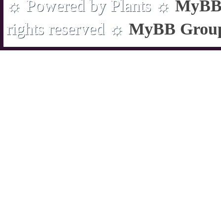
☼ Powered by Plants ☼
MyBB 
rights reserved ☼
MyBB Grou