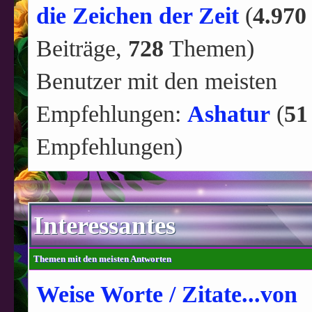
die Zeichen der Zeit
(
4.970
Beiträge,
728
Themen)
Benutzer mit den meisten
Empfehlungen:
Ashatur
(
51
Empfehlungen)
Interessantes
Themen mit den meisten Antworten
Weise Worte / Zitate...von