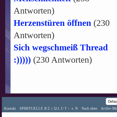
Antworten)
Herzenstüren öffnen
(230
Antworten)
Sich wegschmeiß Thread
:)))))
(230 Antworten)
Kontakt
SPIRITUELLE Я Ξ √ Ω L U T ↑ ☼ N
Nach oben
Archiv-Mo