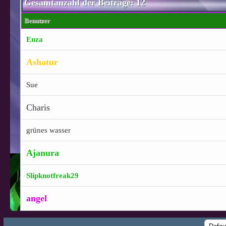
Gesamtanzahl der Beiträge: 12
Benutzer
Enza
Ashatur
Sue
Charis
grünes wasser
Ajanura
Slipknotfreak29
angel