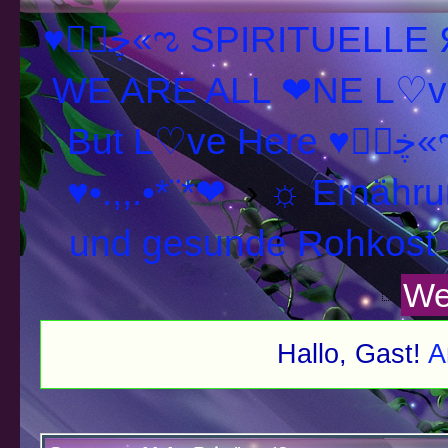
♥ڿڰۣ«ಌ SPIRITUELLE Я Ξ √ Ω L U T ↑ ☼ N - Forum -
WE ARE ALL ❤NE L♡ve
But L♡ve H
♥•.,,.•*¨*❤
›
☼ Ernähru
und gesunde Rohkost 
We
Hallo, Gast!
A