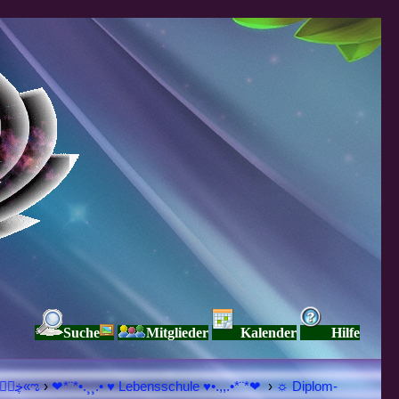
Suche
Mitglieder
Kalender
Hilfe
♥ڿڰۣ«ಌ SPIRITUELLE Я Ξ √ Ω L U T ↑ ☼ N - Forum - WE ARE ALL ❤NE L♡ve ● Pe▲ce ● Light☀ Nothing But L♡ve Here ♥ڿڰۣ«ಌ
›
❤*¨*•.¸¸.• ♥ Lebensschule ♥•.,,.•*¨*❤
›
☼ Diplom-