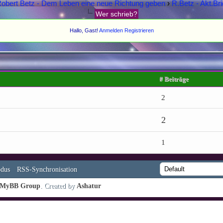
obert Betz - Dem Leben eine neue Richtung geben
›
R.Betz - Akt.Bri
Wer schrieb?
Hallo, Gast!
Anmelden
Registrieren
# Beiträge
2
2
1
dus
RSS-Synchronisation
MyBB Group
. Created by
Ashatur