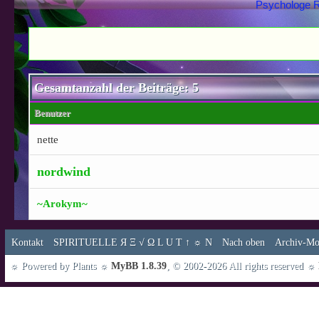
Psychologe R
Gesamtanzahl der Beiträge: 5
Benutzer
nette
nordwind
~Arokym~
Kontakt
SPIRITUELLE Я Ξ √ Ω L U T ↑ ☼ N
Nach oben
Archiv-Mo
☼ Powered by Plants ☼
MyBB 1.8.39
, © 2002-2026 All rights reserved ☼