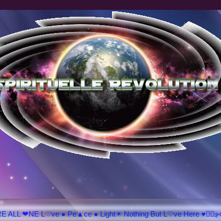
♥ڿڰۣ«ಌ SPIRITUELLE 