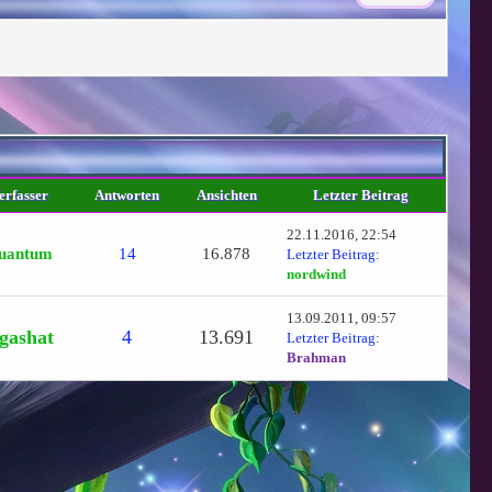
erfasser
Antworten
Ansichten
Letzter Beitrag
22.11.2016, 22:54
uantum
14
16.878
Letzter Beitrag
:
nordwind
13.09.2011, 09:57
gashat
4
13.691
Letzter Beitrag
:
Brahman