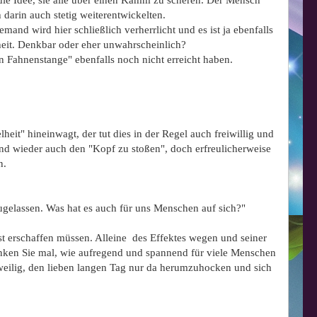
die Idee, sie alle über einen Kamm zu scheren. Der Mensch
 darin auch stetig weiterentwickelten.
and wird hier schließlich verherrlicht und es ist ja ebenfalls
hheit. Denkbar oder eher unwahrscheinlich?
en Fahnenstange" ebenfalls noch nicht erreicht haben.
eit" hineinwagt, der tut dies in der Regel auch freiwillig und
nd wieder auch den "Kopf zu stoßen", doch erfreulicherweise
n.
ugelassen. Was hat es auch für uns Menschen auf sich?"
st erschaffen müssen. Alleine des Effektes wegen und seiner
enken Sie mal, wie aufregend und spannend für viele Menschen
ngweilig, den lieben langen Tag nur da herumzuhocken und sich