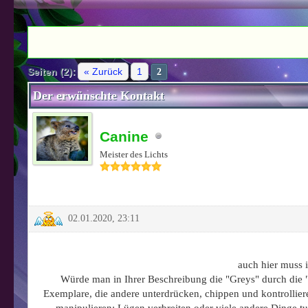
1 Bewertung(en) - 5 im Durchschnitt
1
2
3
4
5
Seiten (2):
« Zurück
1
2
Der erwünschte Kontakt
Canine
Meister des Lichts
02.01.2020, 23:11
auch hier muss 
Würde man in Ihrer Beschreibung die "Greys" durch die 
Exemplare, die andere unterdrücken, chippen und kontrollie