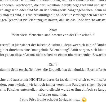
un, die weder "schön noch fabelhaft" sind, dennoch käme ich kaum auf 
 anderen Geschöpfen, die der Evolution bereits begegnet sind und sich
ch angesehn oder sind Sie an der Schlagzeile hängengeblieben, denn niem
ts anderes sind, als die "zukünftigen Abbilder" unserer eigenen Mensc
gen" jener Art vielleicht zugute halten, daß sie das Ende der "bewusst
Zitat:
"Sehr viele Menschen sind besetzt von der Dunkelheit. "
tzt" ist hier sicher der falsche Ausdruck, denn wer sich in die "Dunkelh
ag hier durchaus eine "mangelnde Beleuchtung" dafür sorgen, sich hin u
ührt genau dieser Anstoß nicht selten zu einem überraschenden Erwache
Zitat :
dunkle Seite erschaffen bzw. die Urquelle hat den dunklen Erschaffer z
hte und ausser mir NICHTS anderes da ist, dann werd ich es wohl selb
ption, sonst würden wir ja noch immer vereint im Paradiese sitzen. Bed
chts Falsches unterstellen, aber vielleicht wurde es ihm einfach zu la
selbst zu umarmen.
( eine Prise Ironie schadet übrigens nie...