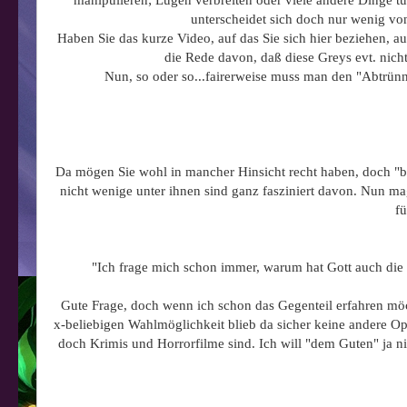
manipulieren; Lügen verbreiten oder viele andere Dinge t
unterscheidet sich doch nur wenig von
Haben Sie das kurze Video, auf das Sie sich hier beziehen, au
die Rede davon, daß diese Greys evt. nich
Nun, so oder so...fairerweise muss man den "Abtrünni
Da mögen Sie wohl in mancher Hinsicht recht haben, doch "bese
nicht wenige unter ihnen sind ganz fasziniert davon. Nun m
f
"Ich frage mich schon immer, warum hat Gott auch die 
Gute Frage, doch wenn ich schon das Gegenteil erfahren möc
x-beliebigen Wahlmöglichkeit blieb da sicher keine andere O
doch Krimis und Horrorfilme sind. Ich will "dem Guten" ja ni