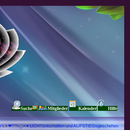
Suche
Mitglieder
Kalender
Hilfe
Я Ξ √ Ω L U T ↑ ☼ N - Forum - WE ARE ALL ❤NE L♡ve ● Pe▲ce ● Light☀ Nothing But L♡ve Here ♥ڿڰۣ«ಌ
›
❤*¨*•.¸¸.• ♥ LICHTbotschaften und AUFSTIEGsgeschehen