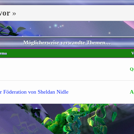
vor
»
Möglicherweise verwandte Themen…
ema
V
Q
r Föderation von Sheldan Nidle
A