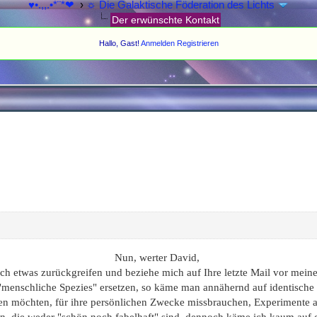
♥•.,,.•*¨*❤
›
☼ Die Galaktische Föderation des Lichts
Der erwünschte Kontakt
Hallo, Gast!
Anmelden
Registrieren
Nun, werter David,
ich etwas zurückgreifen und beziehe mich auf Ihre letzte Mail vor meine
"menschliche Spezies" ersetzen, so käme man annähernd auf identische 
ren möchten, für ihre persönlichen Zwecke missbrauchen, Experimente a