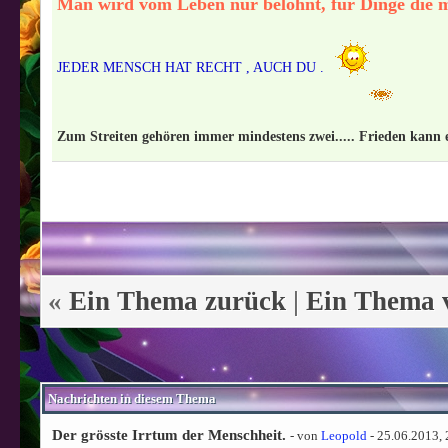
Man wird vom Leben nur belohnt, für Dinge die m
JEDER MENSCH HAT RECHT , AUCH DU .
Zum Streiten gehören immer mindestens zwei..... Frieden kann e
«
Ein Thema zurück
|
Ein Thema 
Nachrichten in diesem Thema
Der grösste Irrtum der Menschheit.
- von
Leopold
- 25.06.2013,