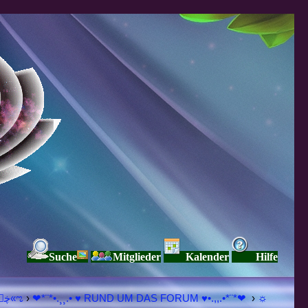
Suche
Mitglieder
Kalender
Hilfe
♥ڿڰۣ«ಌ SPIRITUELLE Я Ξ √ Ω L U T ↑ ☼ N - Forum - WE ARE ALL ❤NE L♡ve ● Pe▲ce ● Light☀ Nothing But L♡ve Here ♥ڿڰۣ«ಌ
›
❤*¨*•.¸¸.• ♥ RUND UM DAS FORUM ♥•.,,.•*¨*❤
›
☼