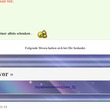
an tut.
iner allein schenken .
Folgende Wesen haben sich bei Dir bedankt:
vor
»
{myadvertisements[zone_2]}
 21:15