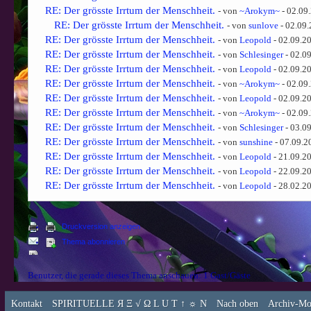
RE: Der grösste Irrtum der Menschheit.
- von
~Arokym~
- 02.09
RE: Der grösste Irrtum der Menschheit.
- von
sunlove
- 02.09.
RE: Der grösste Irrtum der Menschheit.
- von
Leopold
- 02.09.2
RE: Der grösste Irrtum der Menschheit.
- von
Schlesinger
- 02.0
RE: Der grösste Irrtum der Menschheit.
- von
Leopold
- 02.09.2
RE: Der grösste Irrtum der Menschheit.
- von
~Arokym~
- 02.09
RE: Der grösste Irrtum der Menschheit.
- von
Leopold
- 02.09.2
RE: Der grösste Irrtum der Menschheit.
- von
~Arokym~
- 02.09
RE: Der grösste Irrtum der Menschheit.
- von
Schlesinger
- 03.0
RE: Der grösste Irrtum der Menschheit.
- von
sunshine
- 07.09.2
RE: Der grösste Irrtum der Menschheit.
- von
Leopold
- 21.09.2
RE: Der grösste Irrtum der Menschheit.
- von
Leopold
- 22.09.2
RE: Der grösste Irrtum der Menschheit.
- von
Leopold
- 28.02.2
Druckversion anzeigen
Thema abonnieren
Benutzer, die gerade dieses Thema anschauen: 1 Gast/Gäste
Kontakt
SPIRITUELLE Я Ξ √ Ω L U T ↑ ☼ N
Nach oben
Archiv-Mo