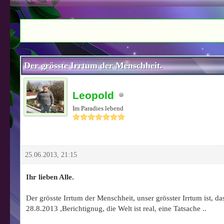
1 Bewertung(en) - 5 im Durchschnitt
1
2
3
4
5
Der grösste Irrtum der Menschheit.
Leopold
Im Paradies lebend
25.06.2013, 21:15
Ihr lieben Alle.
Der grösste Irrtum der Menschheit, unser grösster Irrtum ist, das
28.8.2013 ,Berichtignug, die Welt ist real, eine Tatsache ..