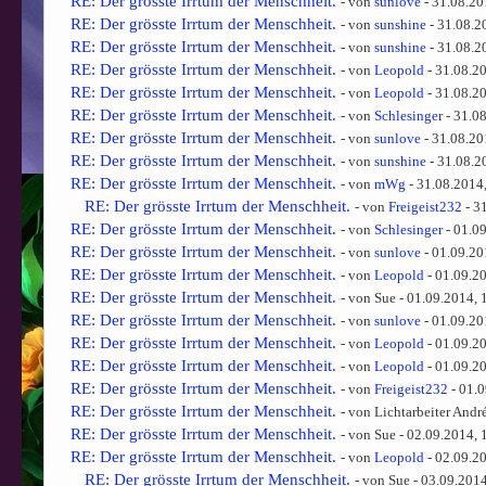
RE: Der grösste Irrtum der Menschheit.
- von
sunlove
- 31.08.20
RE: Der grösste Irrtum der Menschheit.
- von
sunshine
- 31.08.2
RE: Der grösste Irrtum der Menschheit.
- von
sunshine
- 31.08.2
RE: Der grösste Irrtum der Menschheit.
- von
Leopold
- 31.08.2
RE: Der grösste Irrtum der Menschheit.
- von
Leopold
- 31.08.2
RE: Der grösste Irrtum der Menschheit.
- von
Schlesinger
- 31.0
RE: Der grösste Irrtum der Menschheit.
- von
sunlove
- 31.08.20
RE: Der grösste Irrtum der Menschheit.
- von
sunshine
- 31.08.2
RE: Der grösste Irrtum der Menschheit.
- von
mWg
- 31.08.2014
RE: Der grösste Irrtum der Menschheit.
- von
Freigeist232
- 3
RE: Der grösste Irrtum der Menschheit.
- von
Schlesinger
- 01.0
RE: Der grösste Irrtum der Menschheit.
- von
sunlove
- 01.09.20
RE: Der grösste Irrtum der Menschheit.
- von
Leopold
- 01.09.2
RE: Der grösste Irrtum der Menschheit.
- von Sue - 01.09.2014, 
RE: Der grösste Irrtum der Menschheit.
- von
sunlove
- 01.09.20
RE: Der grösste Irrtum der Menschheit.
- von
Leopold
- 01.09.2
RE: Der grösste Irrtum der Menschheit.
- von
Leopold
- 01.09.2
RE: Der grösste Irrtum der Menschheit.
- von
Freigeist232
- 01.0
RE: Der grösste Irrtum der Menschheit.
- von Lichtarbeiter Andr
RE: Der grösste Irrtum der Menschheit.
- von Sue - 02.09.2014, 
RE: Der grösste Irrtum der Menschheit.
- von
Leopold
- 02.09.2
RE: Der grösste Irrtum der Menschheit.
- von Sue - 03.09.201