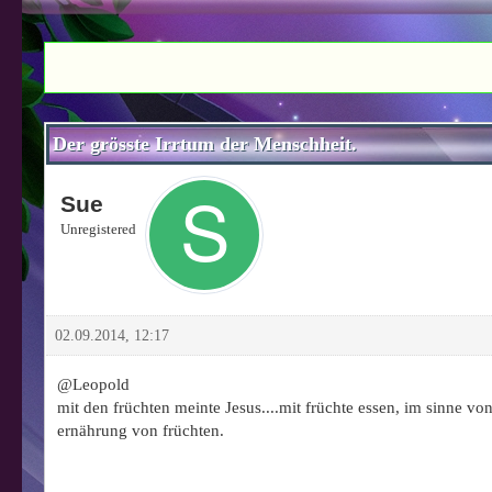
1 Bewertung(en) - 5 im Durchschnitt
1
2
3
4
5
Der grösste Irrtum der Menschheit.
Sue
Unregistered
02.09.2014, 12:17
@Leopold
mit den früchten meinte Jesus....mit früchte essen, im sinne von
ernährung von früchten.