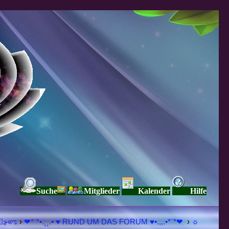
Suche
Mitglieder
Kalender
Hilfe
♥ڿڰۣ«ಌ SPIRITUELLE Я Ξ √ Ω L U T ↑ ☼ N - Forum - WE ARE ALL ❤NE L♡ve ● Pe▲ce ● Light☀ Nothing But L♡ve Here ♥ڿڰۣ«ಌ
›
❤*¨*•.¸¸.• ♥ RUND UM DAS FORUM ♥•.,,.•*¨*❤
›
☼