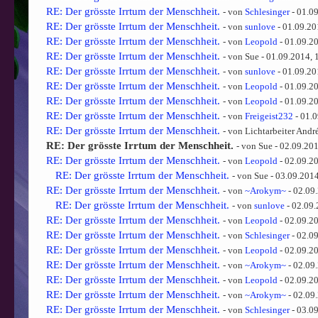
RE: Der grösste Irrtum der Menschheit.
- von
Schlesinger
- 01.0
RE: Der grösste Irrtum der Menschheit.
- von
sunlove
- 01.09.20
RE: Der grösste Irrtum der Menschheit.
- von
Leopold
- 01.09.2
RE: Der grösste Irrtum der Menschheit.
- von Sue - 01.09.2014, 
RE: Der grösste Irrtum der Menschheit.
- von
sunlove
- 01.09.20
RE: Der grösste Irrtum der Menschheit.
- von
Leopold
- 01.09.2
RE: Der grösste Irrtum der Menschheit.
- von
Leopold
- 01.09.2
RE: Der grösste Irrtum der Menschheit.
- von
Freigeist232
- 01.0
RE: Der grösste Irrtum der Menschheit.
- von Lichtarbeiter Andr
RE: Der grösste Irrtum der Menschheit.
- von Sue - 02.09.20
RE: Der grösste Irrtum der Menschheit.
- von
Leopold
- 02.09.2
RE: Der grösste Irrtum der Menschheit.
- von Sue - 03.09.201
RE: Der grösste Irrtum der Menschheit.
- von
~Arokym~
- 02.09
RE: Der grösste Irrtum der Menschheit.
- von
sunlove
- 02.09.
RE: Der grösste Irrtum der Menschheit.
- von
Leopold
- 02.09.2
RE: Der grösste Irrtum der Menschheit.
- von
Schlesinger
- 02.0
RE: Der grösste Irrtum der Menschheit.
- von
Leopold
- 02.09.2
RE: Der grösste Irrtum der Menschheit.
- von
~Arokym~
- 02.09
RE: Der grösste Irrtum der Menschheit.
- von
Leopold
- 02.09.2
RE: Der grösste Irrtum der Menschheit.
- von
~Arokym~
- 02.09
RE: Der grösste Irrtum der Menschheit.
- von
Schlesinger
- 03.0