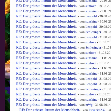
RE: Der grösste Irrtum der Menschheit.
- von
sunshine
- 29.08.2
RE: Der grösste Irrtum der Menschheit.
- von
sunlove
- 29.08.20
RE: Der grösste Irrtum der Menschheit.
- von
sunshine
- 29.08.2
RE: Der grösste Irrtum der Menschheit.
- von
Leopold
- 30.08.2
RE: Der grösste Irrtum der Menschheit.
- von
sunshine
- 30.08.2
RE: Der grösste Irrtum der Menschheit.
- von
Leopold
- 30.08.2
RE: Der grösste Irrtum der Menschheit.
- von
Schlesinger
- 30.0
RE: Der grösste Irrtum der Menschheit.
- von
Leopold
- 31.08.2
RE: Der grösste Irrtum der Menschheit.
- von
sunlove
- 31.08.20
RE: Der grösste Irrtum der Menschheit.
- von
Schlesinger
- 31.0
RE: Der grösste Irrtum der Menschheit.
- von
sunlove
- 31.08.20
RE: Der grösste Irrtum der Menschheit.
- von
sunshine
- 31.08.2
RE: Der grösste Irrtum der Menschheit.
- von
sunlove
- 31.08.20
RE: Der grösste Irrtum der Menschheit.
- von
sunshine
- 31.08.2
RE: Der grösste Irrtum der Menschheit.
- von
sunshine
- 31.08.2
RE: Der grösste Irrtum der Menschheit.
- von
Leopold
- 31.08.2
RE: Der grösste Irrtum der Menschheit.
- von
Leopold
- 31.08.2
RE: Der grösste Irrtum der Menschheit.
- von
Schlesinger
- 31.0
RE: Der grösste Irrtum der Menschheit.
- von
sunlove
- 31.08.20
RE: Der grösste Irrtum der Menschheit.
- von
sunshine
- 31.08.2
RE: Der grösste Irrtum der Menschheit.
- von
mWg
- 31.08.2014
RE: Der grösste Irrtum der Menschheit.
- von
Freigeist232
- 3