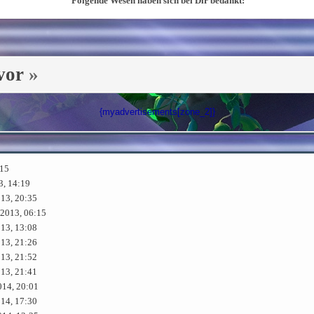
Folgende Wesen haben sich bei Dir bedankt:
vor
»
{myadvertisements[zone_2]}
:15
3, 14:19
013, 20:35
.2013, 06:15
013, 13:08
013, 21:26
013, 21:52
013, 21:41
014, 20:01
014, 17:30