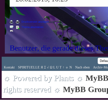
Druckversion anzeigen
Thema abonnieren
Benutzer, die gerade dieses Th
Kontakt
SPIRITUELLE Я Ξ √ Ω L U T ↑ ☼ N
Nach oben
Archiv-Mo
☼ Powered by Plants ☼
MyBB 
rights reserved ☼
MyBB Grou