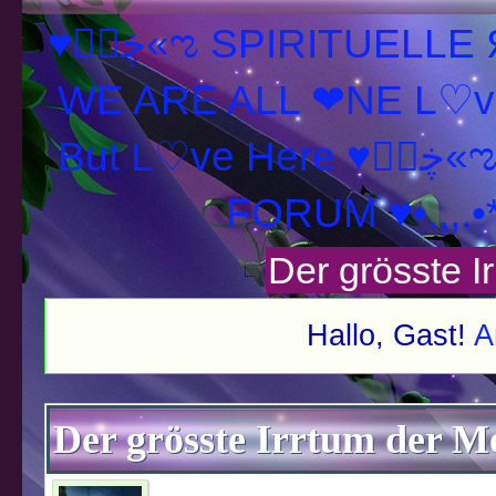
♥ڿڰۣ«ಌ SPIRITUELLE Я Ξ √ Ω L U T ↑ ☼ N - Forum -
WE ARE ALL ❤NE L♡ve
But L♡ve Here ♥
FORUM ♥•.,,.•
Der grösste I
Hallo, Gast!
A
schnitt
Der grösste Irrtum der M