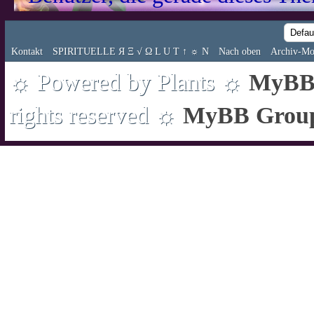
Kontakt
SPIRITUELLE Я Ξ √ Ω L U T ↑ ☼ N
Nach oben
Archiv-Mo
☼ Powered by Plants ☼
MyBB 
rights reserved ☼
MyBB Grou