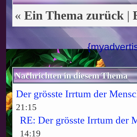
«
Ein Thema zurück
|
{myadverti
Nachrichten in diesem Thema
Der grösste Irrtum der Mensc
21:15
RE: Der grösste Irrtum der 
14:19