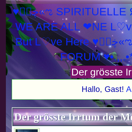
♥ڿڰۣ«ಌ SPIRITUELLE Я Ξ √ Ω L U T ↑ ☼ N - Forum -
WE ARE ALL ❤NE L♡ve
But L♡ve Here ♥
FORUM ♥•.,,.•
Der grösste I
Hallo, Gast!
A
schnitt
Der grösste Irrtum der M