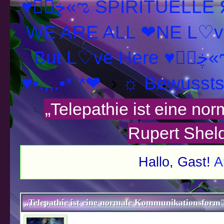
♥ڿڰۣ«ಌ SPIRITUELLE Я Ξ √ Ω L U T ↑ ☼ N - Forum -
WE ARE ALL ❤NE L♡ve
But L♡ve H
♥•.,,.•*¨*❤
›
☼ Bewusstse
„Telepathie ist eine no
Rupert Shel
Hallo, Gast!
A
schnitt
„Telepathie ist eine normale Kommunikationsform"