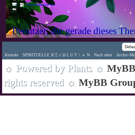
Thema abonnieren
Benutzer, die gerade dieses Th
Kontakt
SPIRITUELLE Я Ξ √ Ω L U T ↑ ☼ N
Nach oben
Archiv-Mo
☼ Powered by Plants ☼
MyBB 
rights reserved ☼
MyBB Grou