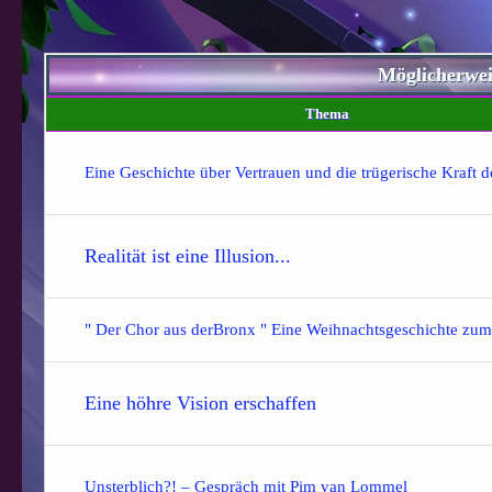
Möglicherwe
Thema
Eine Geschichte über Vertrauen und die trügerische Kraft d
Realität ist eine Illusion...
" Der Chor aus derBronx " Eine Weihnachtsgeschichte zu
Eine höhre Vision erschaffen
Unsterblich?! – Gespräch mit Pim van Lommel