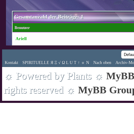
Gesamtanzahl der Beiträge: 1
Benutzer
Ariell
Kontakt
SPIRITUELLE Я Ξ √ Ω L U T ↑ ☼ N
Nach oben
Archiv-Mo
☼ Powered by Plants ☼
MyBB 
rights reserved ☼
MyBB Grou