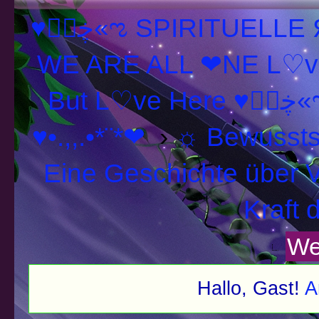
♥ڿڰۣ«ಌ SPIRITUELLE Я Ξ √ Ω L U T ↑ ☼ N - Forum -
WE ARE ALL ❤NE L♡ve
But L♡ve H
♥•.,,.•*¨*❤
›
☼ Bewussts
Eine Geschichte über V
Kraft 
We
Hallo, Gast!
A